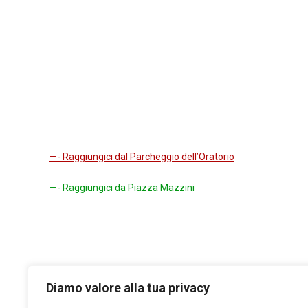
—- Raggiungici dal Parcheggio dell’Oratorio
—- Raggiungici da Piazza Mazzini
Diamo valore alla tua privacy
Seguici sui nostri Social!