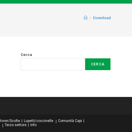
>
Download
Cerca
CERCA
Rover/Scolte
Lupetti/coccinelle
Comunità Capi
Terzo settore
Info